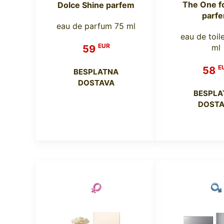
The One f
Dolce Shine parfem
parf
eau de parfum 75 ml
eau de toil
EUR
ml
59
E
58
BESPLATNA
DOSTAVA
BESPLA
DOSTA