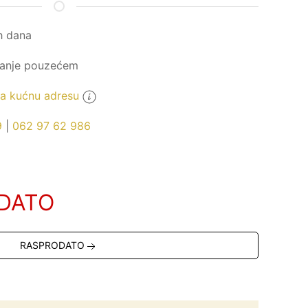
h dana
ćanje pouzećem
 kućnu adresu
9
|
062 97 62 986
DATO
RASPRODATO