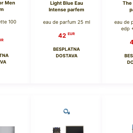
or Men
Light Blue Eau
The
em
Intense parfem
p
ette 100
eau de parfum 25 ml
eau de 
edp +
EUR
42
UR
BESPLATNA
TNA
DOSTAVA
BE
VA
D