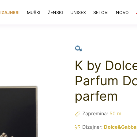
IZAJNERI
MUŠKI
ŽENSKI
UNISEX
SETOVI
NOVO
K by Dolc
Parfum D
parfem
Zapremina:
50 ml
Dizajner:
Dolce&Gabba