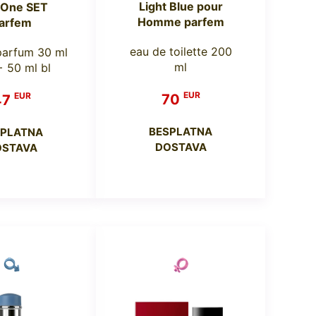
Light Blue pour
 One SET
Homme parfem
arfem
eau de toilette 200
parfum 30 ml
ml
 50 ml bl
EUR
EUR
70
47
BESPLATNA
SPLATNA
DOSTAVA
OSTAVA