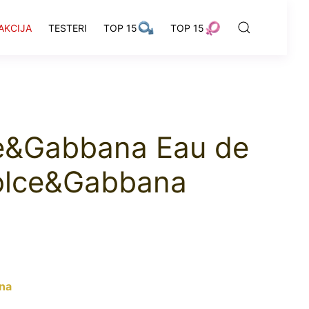
AKCIJA
TESTERI
TOP 15
TOP 15
e&Gabbana Eau de
olce&Gabbana
na