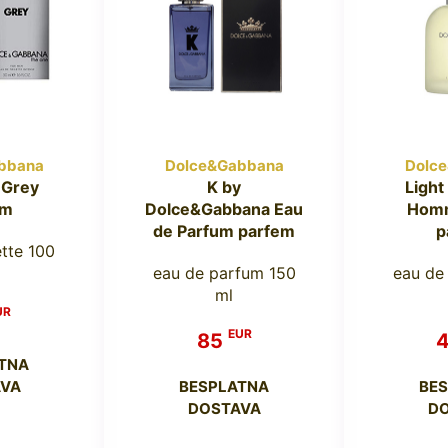
bbana
Dolce&Gabbana
Dolc
 Grey
K by
Light
em
Dolce&Gabbana Eau
Homm
de Parfum parfem
p
ette 100
eau de parfum 150
eau de 
ml
UR
EUR
85
TNA
VA
BESPLATNA
BE
DOSTAVA
D