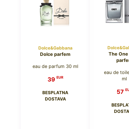
Dolce&Ga
Dolce&Gabbana
The One
Dolce parfem
parf
eau de parfum 30 ml
eau de toil
EUR
ml
39
E
57
BESPLATNA
DOSTAVA
BESPLA
DOSTA