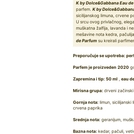
K by Dolce&Gabbana Eau de
parfem.
K by Dolce&Gabbana
sicilijanskog limuna, crvene
U srcu ovog privlačnog, elega
muškatna žalfija, lavanda i 
mešavine nota kedra, pačulija,
de Parfum
su kreirali parfim
Preporučuje se upotreba:
per
Parfem je proizveden
2020
go
Zapremina i tip:
50 ml
,
eau d
Mirisna grupa:
drveni začinski
Gornja nota:
limun, sicilijans
crvena paprika
Srednja nota:
geranijum, muška
Bazna nota:
kedar, pačuli, vetiv