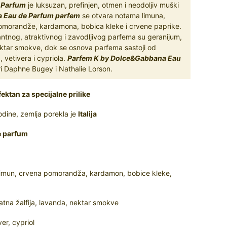
 Parfum
je luksuzan, prefinjen, otmen i neodoljiv muški
 Eau de Parfum parfem
se otvara notama limuna,
 pomorandže, kardamona, bobica kleke i crvene paprike.
ntnog, atraktivnog i zavodljivog parfema su geranijum,
nektar smokve, dok se osnova parfema sastoji od
 vetivera i cypriola.
Parfem K by Dolce&Gabbana Eau
eri Daphne Bugey i Nathalie Lorson.
fektan za specijalne prilike
dine, zemlja porekla je
Italija
e parfum
ki limun, crvena pomorandža, kardamon, bobice kleke,
tna žalfija, lavanda, nektar smokve
er, cypriol