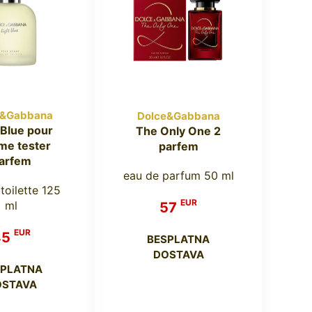
e&Gabbana
Dolce&Gabbana
 Blue pour
The Only One 2
e tester
parfem
arfem
eau de parfum 50 ml
toilette 125
EUR
ml
57
EUR
45
BESPLATNA
DOSTAVA
SPLATNA
OSTAVA