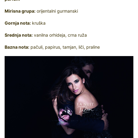
Mirisna grupa:
orijentalni gurmanski
Gornja nota:
kruška
Srednja nota:
vanilna orhideja, crna ruža
Bazna nota:
pačuli, papirus, tamjan, liči, praline