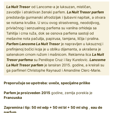
La Nuit Tresor
od Lancome-a je luksuzan, mističan,
zavodljiv i atraktivan ženski parfem.
La Nuit Tresor parfem
predstavlja gurmanski afrodizijak i ljubavni napitak, a otvara
se notama kruške. U srcu ovog strastvenog, neodoljivog,
privlačnog i senzualnog parfema su vanilna orhideja sa
Tahitija i crna ruža, dok se osnova parfema sastoji od
mešavine nota pačulija, papirusa, tamjana, ličija i pralina.
Parfem Lancome La Nuit Tresor
je napravljen u luksuznoj i
prefinjenoj bočici koja je u obliku dijamanta, a ukrašena je
satenskom crnom ružom i mašnicom. Reklamna lica
La Nuit
Tresor parfema
su Penélope Cruz i Ilay Kurelovic.
Lancome
La Nuit Tresor parfem
je lansiran 2015. godine, a kreirali su
ga parfimeri Christophe Raynaud i Amandine Clerc-Marie.
Preporučuje se upotreba:
uveče, specijalne prilike
Parfem je proizveden
2015
godine, zemlja porekla je
Francuska
Zapremina i tip:
50 ml edp + 50 ml bl + 50 ml shg
,
eau de
parfum