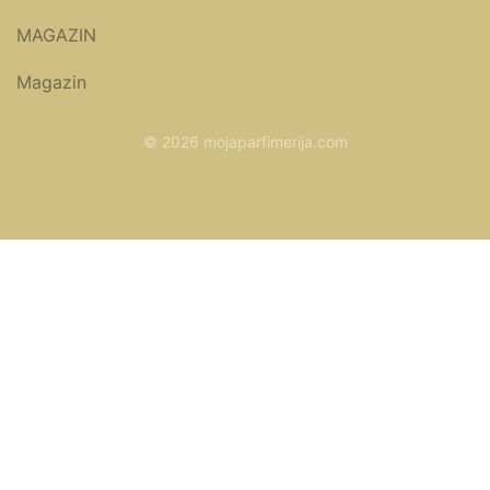
MAGAZIN
Magazin
© 2026 mojaparfimerija.com
www.parfemicene.com
www.kucaluksuza.com
www.naocarezasuncecene.com
www.kozmetikasminka.com