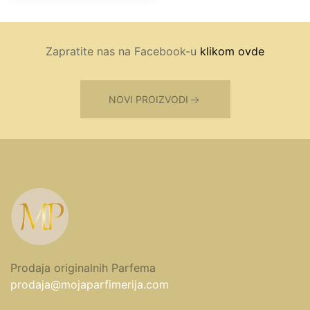
Zapratite nas na Facebook-u
klikom ovde
NOVI PROIZVODI
Prodaja originalnih Parfema
prodaja@mojaparfimerija.com