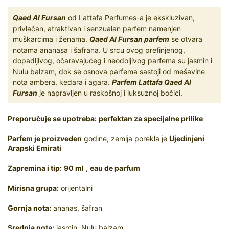
Qaed Al Fursan
od Lattafa Perfumes-a je ekskluzivan,
privlačan, atraktivan i senzualan parfem namenjen
muškarcima i ženama.
Qaed Al Fursan parfem
se otvara
notama ananasa i šafrana. U srcu ovog prefinjenog,
dopadljivog, očaravajućeg i neodoljivog parfema su jasmin i
Nulu balzam, dok se osnova parfema sastoji od mešavine
nota ambera, kedara i agara.
Parfem Lattafa Qaed Al
Fursan
je napravljen u raskošnoj i luksuznoj bočici.
Preporučuje se upotreba:
perfektan za specijalne prilike
Parfem je proizveden
godine, zemlja porekla je
Ujedinjeni
Arapski Emirati
Zapremina i tip:
90 ml
,
eau de parfum
Mirisna grupa:
orijentalni
Gornja nota:
ananas, šafran
Srednja nota:
jasmin, Nulu balzam