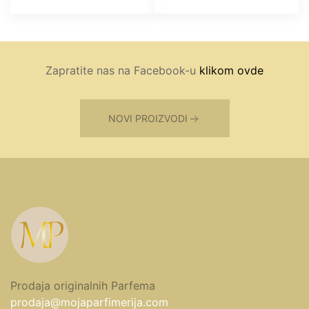
Zapratite nas na Facebook-u
klikom ovde
NOVI PROIZVODI
Prodaja originalnih Parfema
prodaja@mojaparfimerija.com